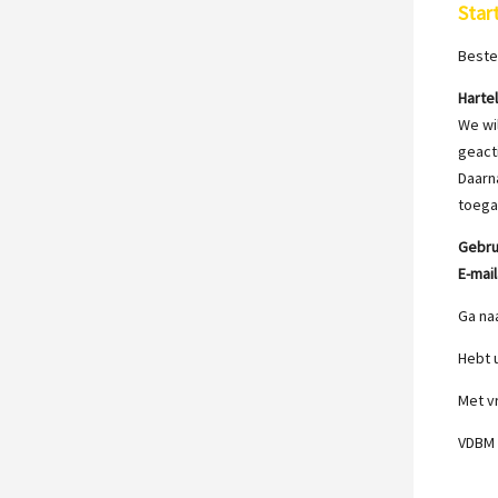
Star
Beste 
Harte
We wi
geact
Daarn
toega
Gebru
E-mai
Ga na
Hebt 
Met v
VDBM