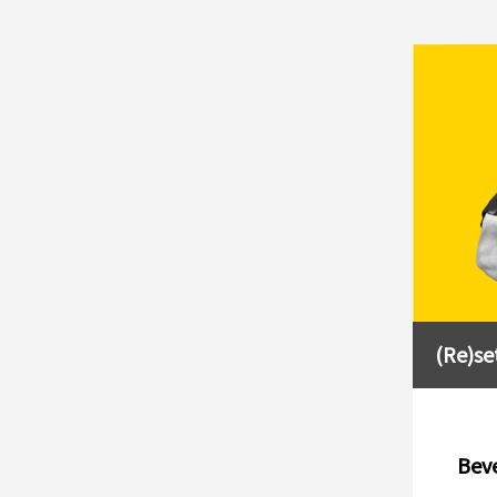
(Re)se
Beve