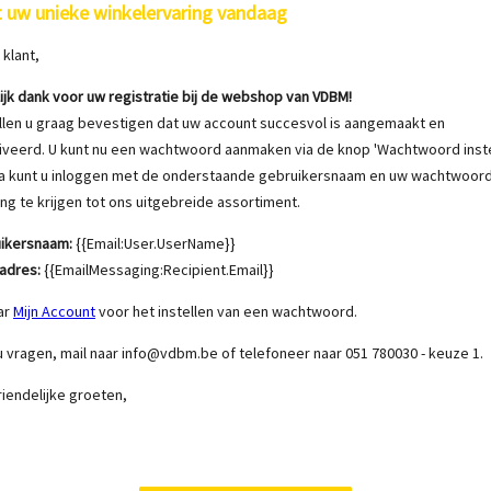
t uw unieke winkelervaring vandaag
klant,
lijk dank voor uw registratie bij de webshop van VDBM!
llen u graag bevestigen dat uw account succesvol is aangemaakt en
iveerd. U kunt nu een wachtwoord aanmaken via de knop 'Wachtwoord instel
a kunt u inloggen met de onderstaande gebruikersnaam en uw wachtwoor
ng te krijgen tot ons uitgebreide assortiment.
ikersnaam:
{{Email:User.UserName}}
ladres:
{{EmailMessaging:Recipient.Email}}
ar
Mijn Account
voor het instellen van een wachtwoord.
u vragen, mail naar info@vdbm.be of telefoneer naar 051 780030 - keuze 1.
riendelijke groeten,