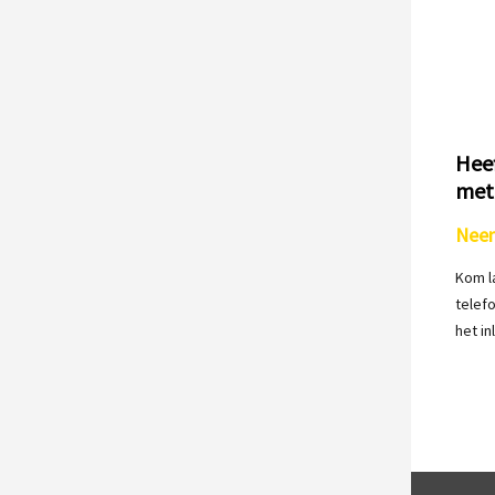
Heef
met
Neem
Kom l
telef
het in