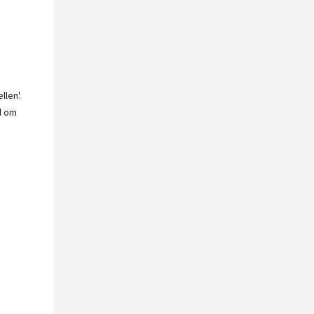
len'.
d om