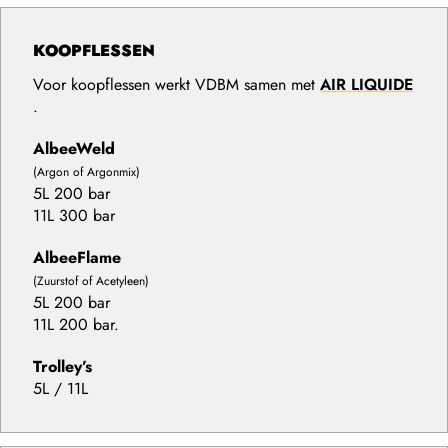
KOOPFLESSEN
Voor koopflessen werkt VDBM samen met
AIR LIQUIDE
.
AlbeeWeld
(Argon of Argonmix)
5L 200 bar
11L 300 bar
AlbeeFlame
(Zuurstof of Acetyleen)
5L 200 bar
11L 200 bar.
Trolley’s
5L / 11L