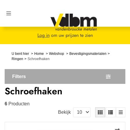
Log in
om uw prijzen te zien
U bent hier
Home
Webshop
Bevestigingsmaterialen
Ringen
Schroefhaken
Filters
Schroefhaken
6
Producten
Bekijk