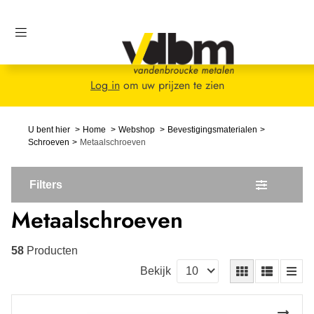
Log in
om uw prijzen te zien
U bent hier
Home
Webshop
Bevestigingsmaterialen
Schroeven
Metaalschroeven
Filters
Metaalschroeven
58
Producten
Bekijk