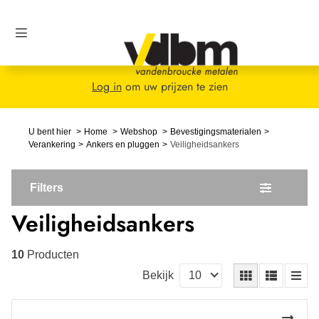
Log in
om uw prijzen te zien
U bent hier
Home
Webshop
Bevestigingsmaterialen
Verankering
Ankers en pluggen
Veiligheidsankers
Filters
Veiligheidsankers
10
Producten
Bekijk