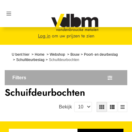
Log in
om uw prijzen te zien
U bent hier
Home
Webshop
Bouw
Poort- en deurbeslag
Schuifdeurbeslag
Schuifdeurbochten
Filters
Schuifdeurbochten
Bekijk