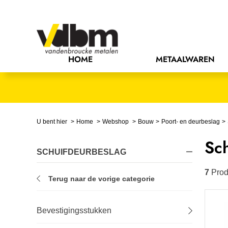
Bedrijfsinrichting
Bevestigingsmaterialen
HOME
METAALWAREN
Bouw
Chemie
Elektrische componenten
U bent hier
Home
Webshop
Bouw
Poort- en deurbeslag
Sch
Gereedschappen
SCHUIFDEURBESLAG
Handgereedschappen
7
Prod
Terug naar de vorige categorie
IJzerwaren
Bevestigingsstukken
Installatietechniek