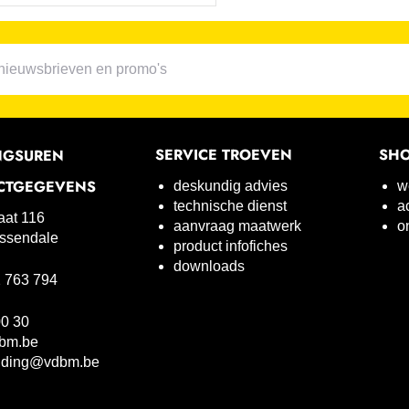
SERVICE TROEVEN
SH
NGSUREN
CTGEGEVENS
deskundig advies
w
technische dienst
a
raat 116
aanvraag maatwerk
o
ssendale
product infofiches
downloads
 763 794
00 30
bm.be
uding@vdbm.be