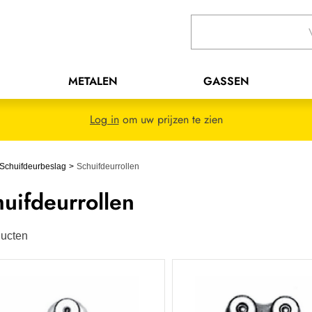
METALEN
GASSEN
Log in
om uw prijzen te zien
Schuifdeurbeslag
Schuifdeurrollen
uifdeurrollen
ucten