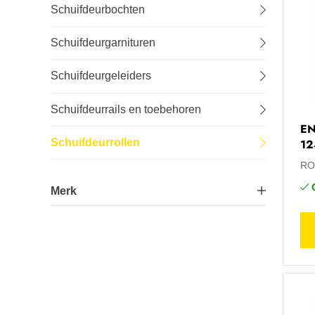
Schuifdeurbochten
Lastechniek
Schuifdeurgarnituren
Logistiek
Schuifdeurgeleiders
Machines
Schuifdeurrails en toebehoren
EN
Onderhoud
12
Schuifdeurrollen
RO
Tuin-, stal- en weideinrichting
Merk
Veiligheid en bescherming
Arlu
5
Arlu ROB
2