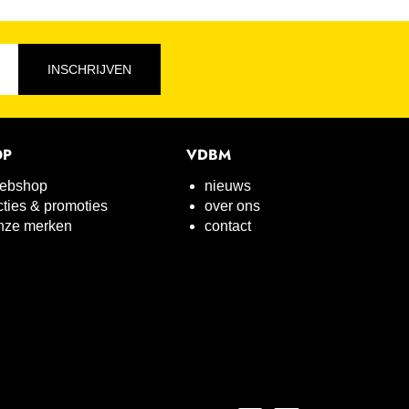
INSCHRIJVEN
OP
VDBM
ebshop
nieuws
cties & promoties
over ons
nze merken
contact