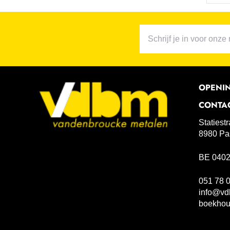
OPENI
CONTA
Statiest
8980 Pa
BE 0402
051 78 
info@vd
boekho