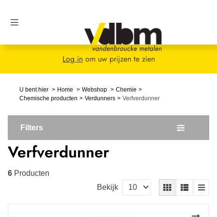
Log in
om uw prijzen te zien
U bent hier
Home
Webshop
Chemie
Chemische producten
Verdunners
Verfverdunner
Filters
Verfverdunner
6
Producten
Bekijk