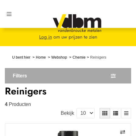
Log in
om uw prijzen te zien
U bent hier
Home
Webshop
Chemie
Reinigers
Filters
Reinigers
4
Producten
Bekijk