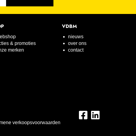
OP
VDBM
ebshop
nieuws
cties & promoties
over ons
nze merken
contact
mene verkoopsvoorwaarden