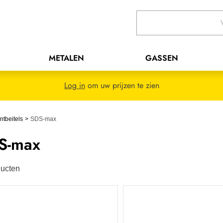
METALEN
GASSEN
Log in
om uw prijzen te zien
ntbeitels
SDS-max
S-max
ucten