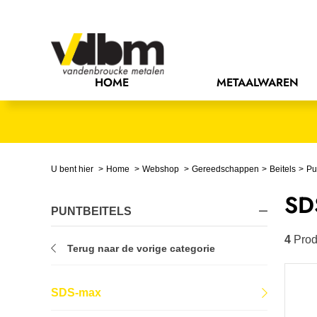
Bedrijfsinrichting
Bevestigingsmaterialen
HOME
METAALWAREN
Bouw
Chemie
Elektrische componenten
U bent hier
Home
Webshop
Gereedschappen
Beitels
Pu
SD
Gereedschappen
PUNTBEITELS
Handgereedschappen
4
Prod
Terug naar de vorige categorie
IJzerwaren
SDS-max
Installatietechniek