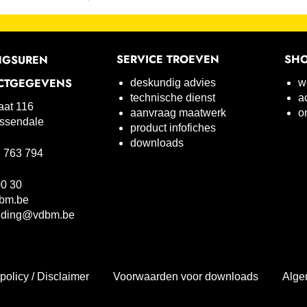
SERVICE TROEVEN
SH
NGSUREN
CTGEGEVENS
deskundig advies
w
technische dienst
a
raat 116
aanvraag maatwerk
o
ssendale
product infofiches
downloads
 763 794
00 30
bm.be
uding@vdbm.be
policy / Disclaimer
Voorwaarden voor downloads
Alge