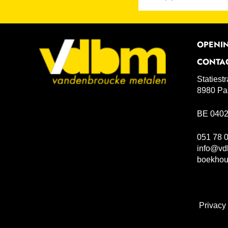
OPENI
CONTA
Statiest
8980 Pa
BE 0402
051 78 
info@vd
boekho
Privacy 