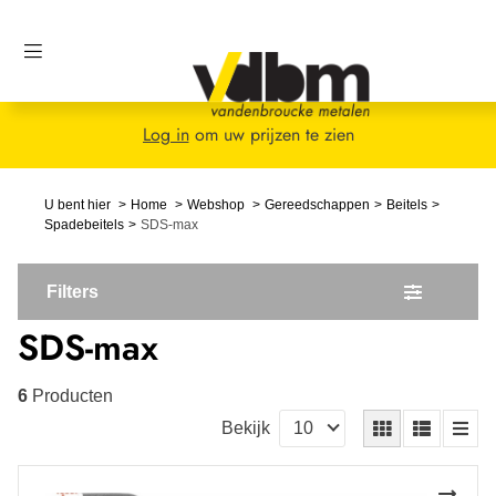
Log in
om uw prijzen te zien
U bent hier
Home
Webshop
Gereedschappen
Beitels
Spadebeitels
SDS-max
Filters
SDS-max
6
Producten
Bekijk