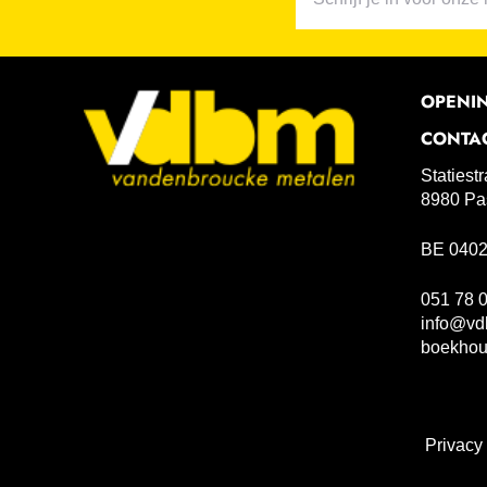
OPENI
CONTA
Statiest
8980 Pa
BE 0402
051 78 
info@vd
boekho
Privacy 