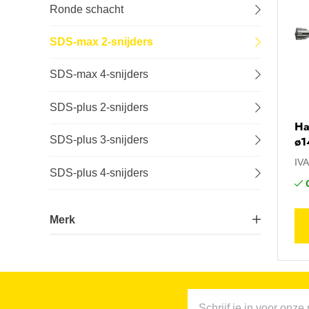
Ronde schacht
Lastechniek
SDS-max 2-snijders
Logistiek
SDS-max 4-snijders
Machines
SDS-plus 2-snijders
Ha
Onderhoud
ø1
SDS-plus 3-snijders
IV
Tuin-, stal- en weideinrichting
SDS-plus 4-snijders
Veiligheid en bescherming
Merk
Ivana®
1