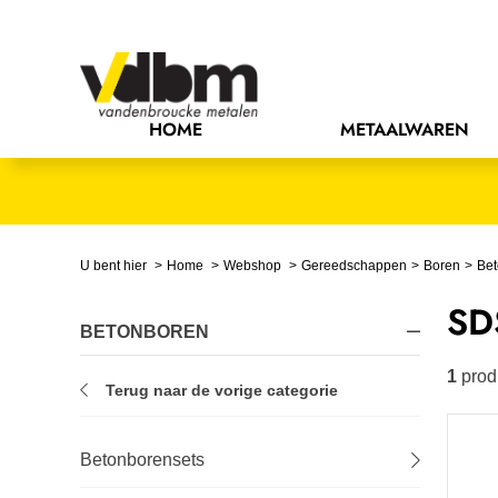
Bedrijfsinrichting
Bevestigingsmaterialen
HOME
METAALWAREN
Bouw
Chemie
Elektrische componenten
U bent hier
Home
Webshop
Gereedschappen
Boren
Be
SDS
Gereedschappen
BETONBOREN
Handgereedschappen
1
prod
Terug naar de vorige categorie
IJzerwaren
Betonborensets
Installatietechniek