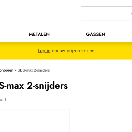
METALEN
GASSEN
Log in
om uw prijzen te zien
tonboren
SDS-max 2-snijders
-max 2-snijders
uct