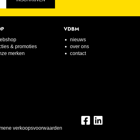
OP
VDBM
ebshop
nieuws
cties & promoties
over ons
nze merken
contact
mene verkoopsvoorwaarden