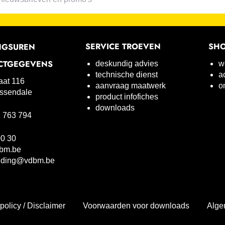
SERVICE TROEVEN
SH
NGSUREN
CTGEGEVENS
deskundig advies
w
technische dienst
a
raat 116
aanvraag maatwerk
o
ssendale
product infofiches
downloads
 763 794
00 30
bm.be
uding@vdbm.be
policy / Disclaimer
Voorwaarden voor downloads
Alge