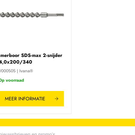
merboor SDS-max 2-snijder
4,0x200/340
A/000505
Ivana®
Op voorraad
MEER INFORMATIE