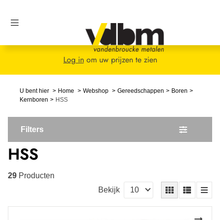
Log in
om uw prijzen te zien
U bent hier
Home
Webshop
Gereedschappen
Boren
Kernboren
HSS
Filters
HSS
29
Producten
Bekijk