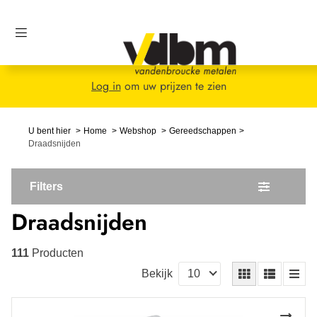
Log in
om uw prijzen te zien
U bent hier
Home
Webshop
Gereedschappen
Draadsnijden
Filters
Draadsnijden
111
Producten
Bekijk