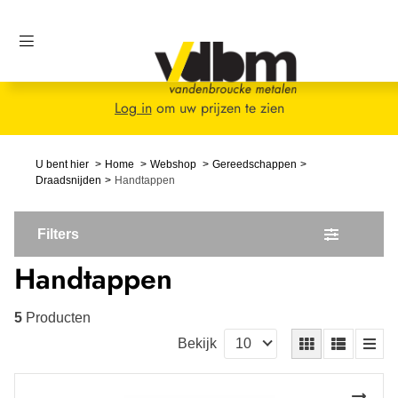
Log in
om uw prijzen te zien
U bent hier
Home
Webshop
Gereedschappen
Draadsnijden
Handtappen
Filters
Handtappen
5
Producten
Bekijk