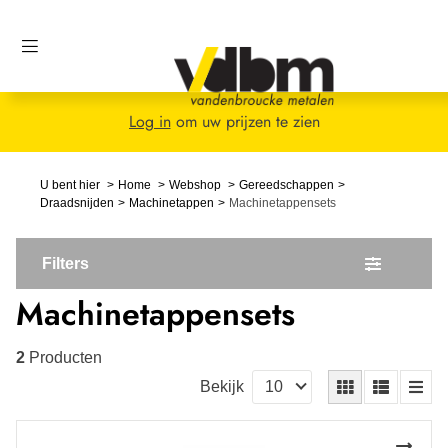
Log in
om uw prijzen te zien
U bent hier
Home
Webshop
Gereedschappen
Draadsnijden
Machinetappen
Machinetappensets
Filters
Machinetappensets
2
Producten
Bekijk