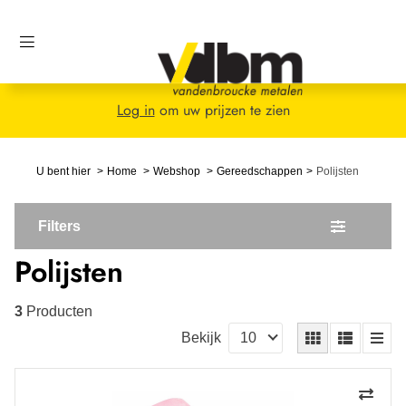
Log in
om uw prijzen te zien
U bent hier
Home
Webshop
Gereedschappen
Polijsten
Filters
Polijsten
3
Producten
Bekijk