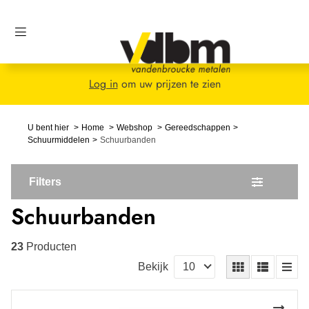
Log in
om uw prijzen te zien
U bent hier
Home
Webshop
Gereedschappen
Schuurmiddelen
Schuurbanden
Filters
Schuurbanden
23
Producten
Bekijk