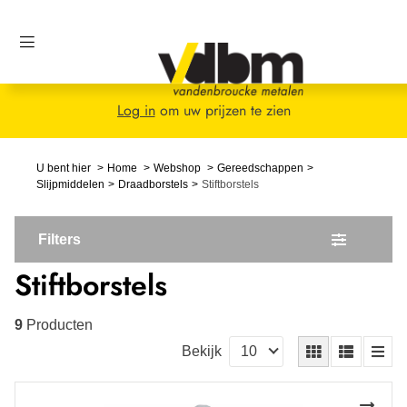
Log in
om uw prijzen te zien
U bent hier
Home
Webshop
Gereedschappen
Slijpmiddelen
Draadborstels
Stiftborstels
Filters
Stiftborstels
9
Producten
Bekijk