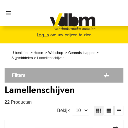
Log in
om uw prijzen te zien
U bent hier
Home
Webshop
Gereedschappen
Slijpmiddelen
Lamellenschijven
Filters
Lamellenschijven
22
Producten
Bekijk