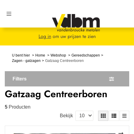
Log in
om uw prijzen te zien
U bent hier
Home
Webshop
Gereedschappen
Zagen - gatzagen
Gatzaag Centreerboren
Filters
Gatzaag Centreerboren
5
Producten
Bekijk