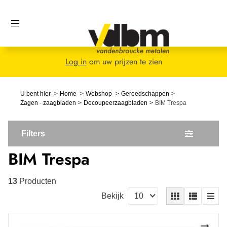
Log in
om uw prijzen te zien
U bent hier
Home
Webshop
Gereedschappen
Zagen - zaagbladen
Decoupeerzaagbladen
BIM Trespa
Filters
BIM Trespa
13
Producten
Bekijk