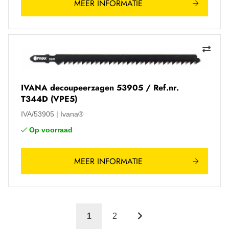
MEER INFORMATIE
IVANA decoupeerzagen 53905 / Ref.nr.
T344D (VPE5)
IVA/53905
Ivana®
Op voorraad
MEER INFORMATIE
1
2