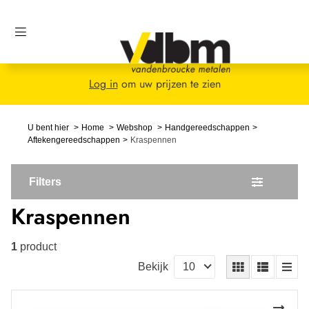
Log in
om uw prijzen te zien
U bent hier
Home
Webshop
Handgereedschappen
Aftekengereedschappen
Kraspennen
Filters
Kraspennen
1
product
Bekijk