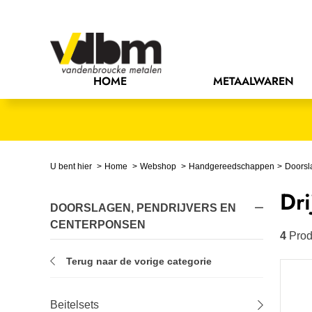
Bedrijfsinrichting
Bevestigingsmaterialen
HOME
METAALWAREN
Bouw
Chemie
Elektrische componenten
U bent hier
Home
Webshop
Handgereedschappen
Doorsl
Dri
Gereedschappen
DOORSLAGEN, PENDRIJVERS EN
CENTERPONSEN
Handgereedschappen
4
Prod
Terug naar de vorige categorie
IJzerwaren
Installatietechniek
Beitelsets