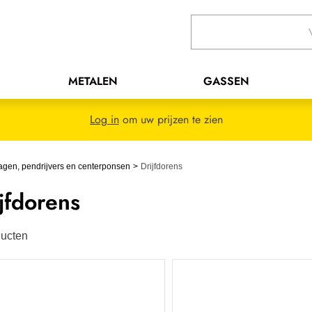
METALEN
GASSEN
Log in
om uw prijzen te zien
agen, pendrijvers en centerponsen
Drijfdorens
jfdorens
ucten