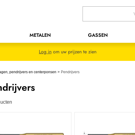
METALEN
GASSEN
Log in
om uw prijzen te zien
agen, pendrijvers en centerponsen
Pendrijvers
drijvers
ucten