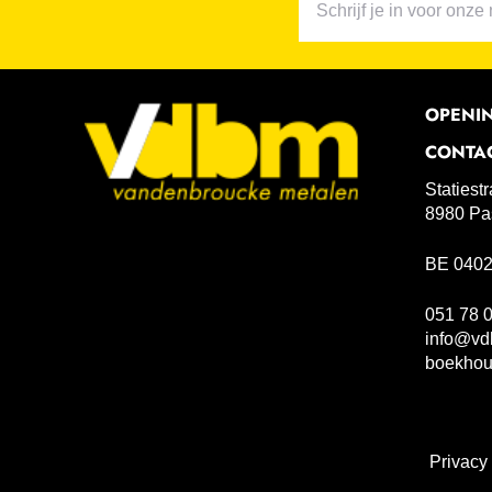
OPENI
CONTA
Statiest
8980 Pa
BE 0402
051 78 
info@vd
boekho
Privacy 