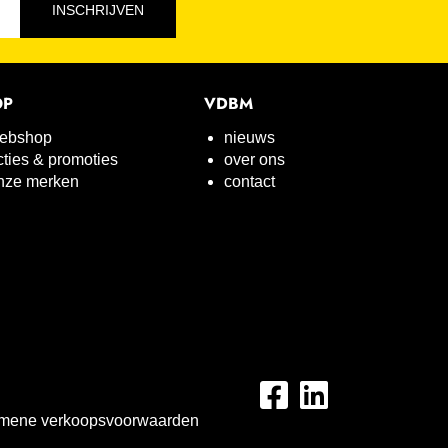
INSCHRIJVEN
OP
VDBM
ebshop
nieuws
cties & promoties
over ons
nze merken
contact
mene verkoopsvoorwaarden