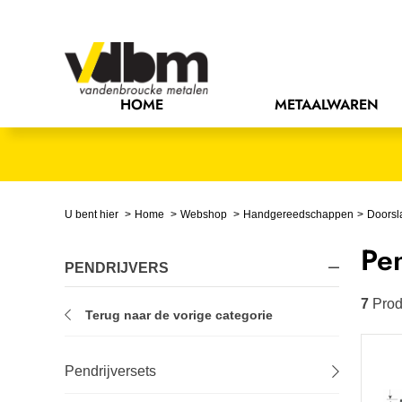
Bedrijfsinrichting
Bevestigingsmaterialen
HOME
METAALWAREN
Bouw
Chemie
Elektrische componenten
U bent hier
Home
Webshop
Handgereedschappen
Doorsl
Pen
Gereedschappen
PENDRIJVERS
Handgereedschappen
7
Prod
Terug naar de vorige categorie
IJzerwaren
Pendrijversets
Installatietechniek