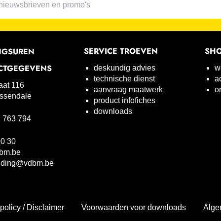
SERVICE TROEVEN
SH
NGSUREN
CTGEGEVENS
deskundig advies
w
technische dienst
a
raat 116
aanvraag maatwerk
o
ssendale
product infofiches
downloads
 763 794
00 30
bm.be
uding@vdbm.be
policy / Disclaimer
Voorwaarden voor downloads
Alge