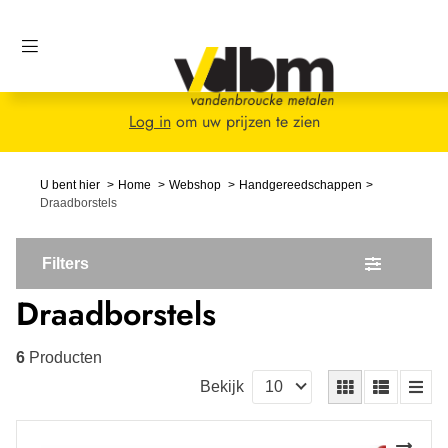
Log in
om uw prijzen te zien
U bent hier
Home
Webshop
Handgereedschappen
Draadborstels
Filters
Draadborstels
6
Producten
Bekijk