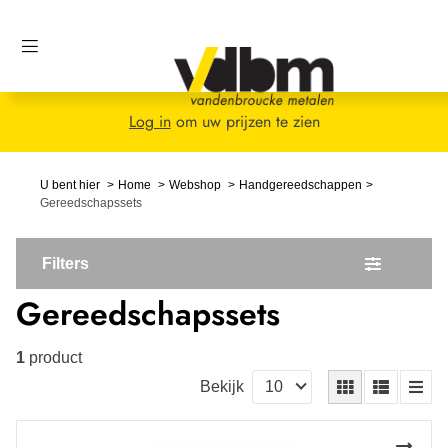
Log in
om uw prijzen te zien
U bent hier
Home
Webshop
Handgereedschappen
Gereedschapssets
Filters
Gereedschapssets
1
product
Bekijk