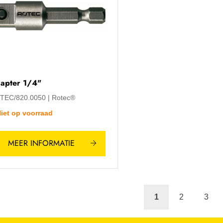
apter 1/4"
TEC/820.0050
Rotec®
iet op voorraad
MEER INFORMATIE
1
2
3