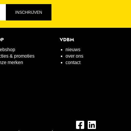
INSCHRIJVEN
OP
VDBM
ebshop
nieuws
cties & promoties
over ons
nze merken
contact