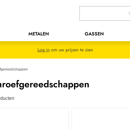
METALEN
GASSEN
Log in
om uw prijzen te zien
fgereedschappen
hroefgereedschappen
ducten