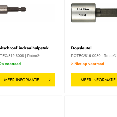
okschroef indraaihulpstuk
Dopsleutel
TEC/819.6008
Rotec®
ROTEC/819.0080
Rotec®
Op voorraad
Niet op voorraad
MEER INFORMATIE
MEER INFORMATIE