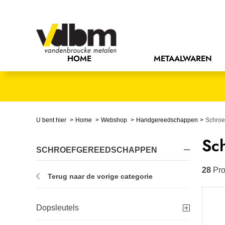
Bedrijfsinrichting
Bevestigingsmaterialen
HOME
METAALWAREN
Bouw
Chemie
Elektrische componenten
U bent hier
Home
Webshop
Handgereedschappen
Schroe
Sc
Gereedschappen
SCHROEFGEREEDSCHAPPEN
Handgereedschappen
28
Pro
Terug naar de vorige categorie
IJzerwaren
Dopsleutels
Installatietechniek