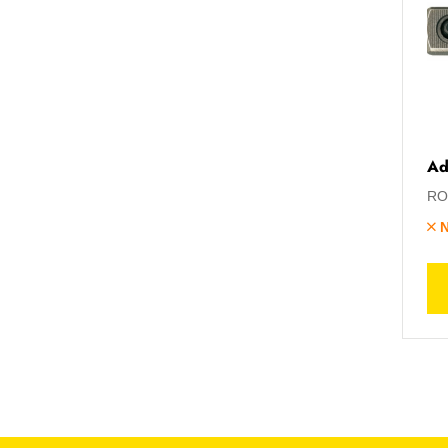
Ad
RO
N