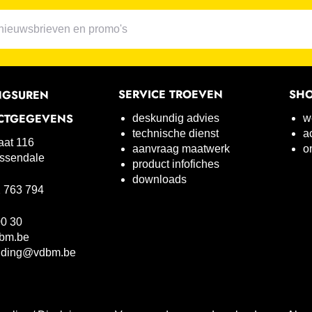
SERVICE TROEVEN
SH
NGSUREN
CTGEGEVENS
deskundig advies
w
technische dienst
a
raat 116
aanvraag maatwerk
o
ssendale
product infofiches
downloads
 763 794
00 30
bm.be
uding@vdbm.be