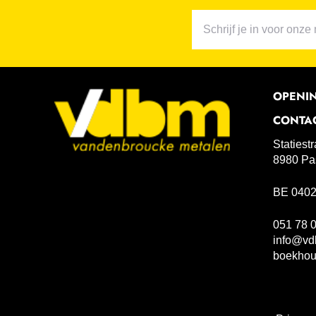
OPENI
CONTA
Statiest
8980 Pa
BE 0402
051 78 
info@vd
boekho