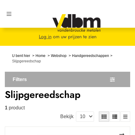
Log in
om uw prijzen te zien
U bent hier
Home
Webshop
Handgereedschappen
Slijpgereedschap
Filters
Slijpgereedschap
1
product
Bekijk