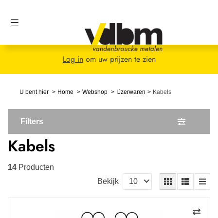
Log in
om uw prijzen te zien
U bent hier
Home
Webshop
IJzerwaren
Kabels
Filters
Kabels
14
Producten
Bekijk