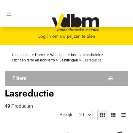
Log in
om uw prijzen te zien
U bent hier
Home
Webshop
Installatietechniek
Fittingen ferro en non-ferro
Lasfittingen
Lasreductie
Filters
Lasreductie
49
Producten
Bekijk