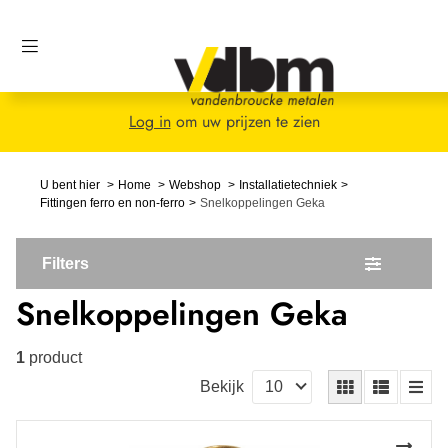
Log in
om uw prijzen te zien
U bent hier
Home
Webshop
Installatietechniek
Fittingen ferro en non-ferro
Snelkoppelingen Geka
Filters
Snelkoppelingen Geka
1
product
Bekijk