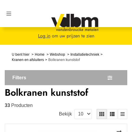
Log in
om uw prijzen te zien
U bent hier
Home
Webshop
Installatietechniek
Kranen en afsluiters
Bolkranen kunststof
Filters
Bolkranen kunststof
33
Producten
Bekijk