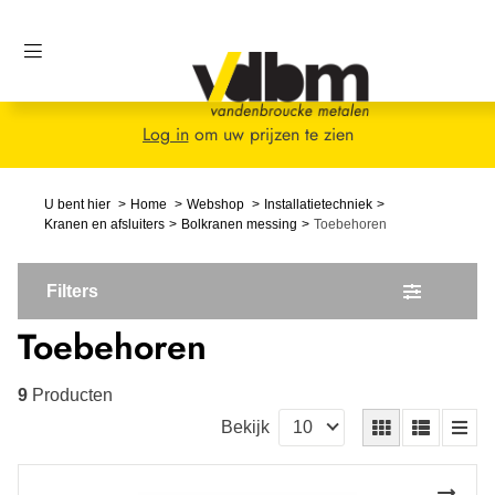
Log in
om uw prijzen te zien
U bent hier
Home
Webshop
Installatietechniek
Kranen en afsluiters
Bolkranen messing
Toebehoren
Filters
Toebehoren
9
Producten
Bekijk