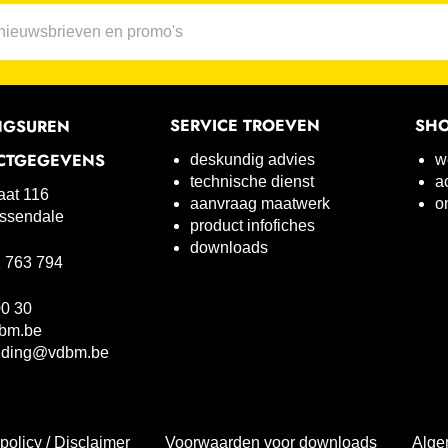
SERVICE TROEVEN
SH
NGSUREN
CTGEGEVENS
deskundig advies
w
technische dienst
a
raat 116
aanvraag maatwerk
o
ssendale
product infofiches
downloads
 763 794
00 30
bm.be
uding@vdbm.be
policy / Disclaimer
Voorwaarden voor downloads
Alge