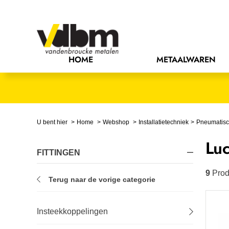
Bedrijfsinrichting
Bevestigingsmaterialen
HOME
METAALWAREN
Bouw
Chemie
Elektrische componenten
U bent hier
Home
Webshop
Installatietechniek
Pneumatis
Lu
Gereedschappen
FITTINGEN
Handgereedschappen
9
Prod
Terug naar de vorige categorie
IJzerwaren
Insteekkoppelingen
Installatietechniek