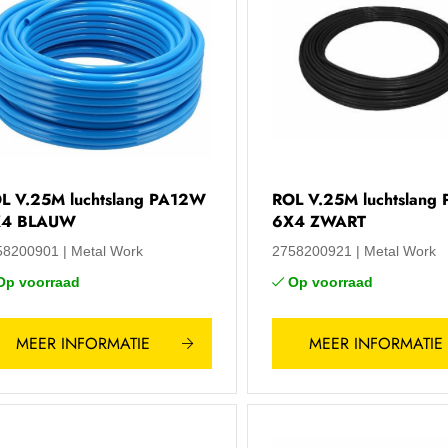
L V.25M luchtslang PA12W
ROL V.25M luchtslang
X4 BLAUW
6X4 ZWART
58200901
Metal Work
2758200921
Metal Work
Op voorraad
Op voorraad
MEER INFORMATIE
MEER INFORMATIE