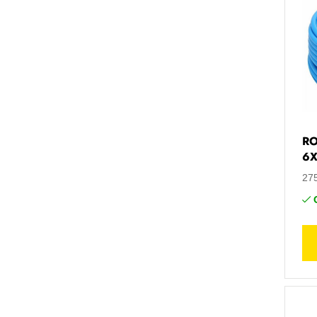
RO
6
27