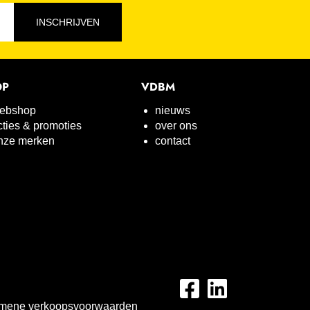
INSCHRIJVEN
OP
VDBM
ebshop
nieuws
cties & promoties
over ons
nze merken
contact
mene verkoopsvoorwaarden