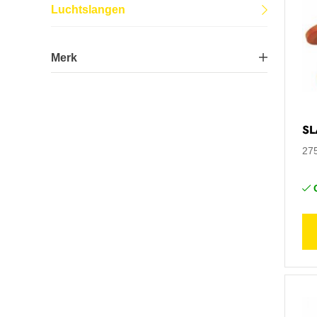
Luchtslangen
Lastechniek
Merk
Logistiek
Metal Work
9
Machines
SL
Onderhoud
27
Tuin-, stal- en weideinrichting
Veiligheid en bescherming