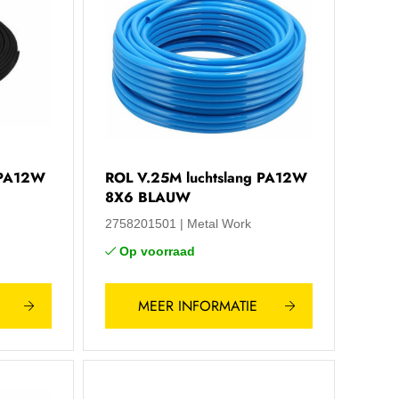
 PA12W
ROL V.25M luchtslang PA12W
8X6 BLAUW
2758201501
Metal Work
Op voorraad
MEER INFORMATIE