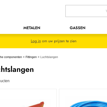
METALEN
GASSEN
Log in
om uw prijzen te zien
che componenten
Fittingen
Luchtslangen
chtslangen
ucten