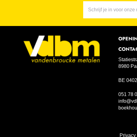
OPENI
CONTA
Statiest
8980 Pa
BE 0402
051 78 
info@vd
boekho
Privacy 