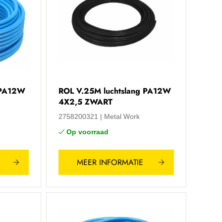
 PA12W
ROL V.25M luchtslang PA12W
4X2,5 ZWART
2758200321
Metal Work
Op voorraad
MEER INFORMATIE