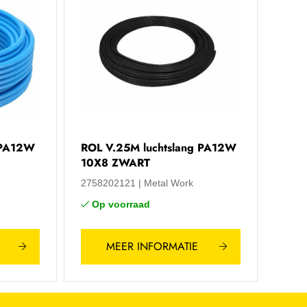
 PA12W
ROL V.25M luchtslang PA12W
10X8 ZWART
2758202121
Metal Work
Op voorraad
MEER INFORMATIE