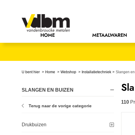
Bedrijfsinrichting
Bevestigingsmaterialen
HOME
METAALWAREN
Bouw
Chemie
Elektrische componenten
U bent hier
Home
Webshop
Installatietechniek
Slangen en
Sl
Gereedschappen
SLANGEN EN BUIZEN
Handgereedschappen
110
Pr
Terug naar de vorige categorie
IJzerwaren
Drukbuizen
Installatietechniek