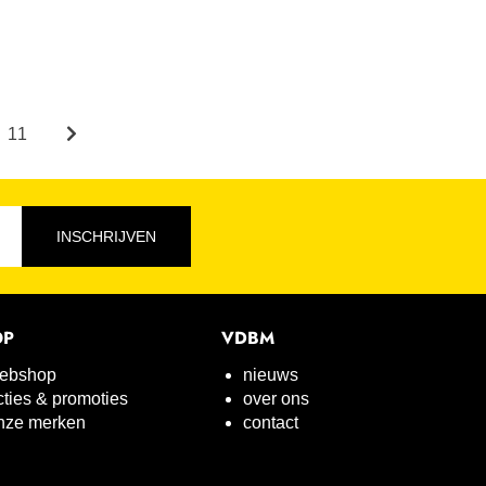
11
INSCHRIJVEN
OP
VDBM
ebshop
nieuws
cties & promoties
over ons
nze merken
contact