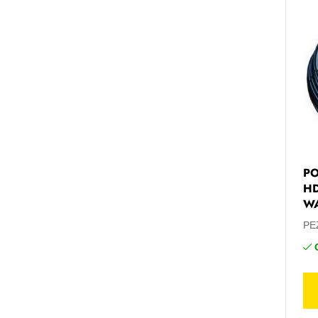
PO
HD
WA
PE