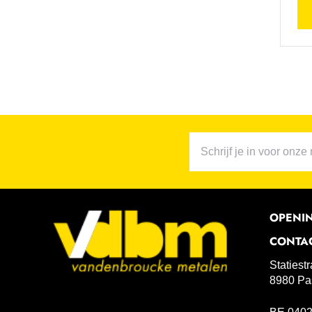
OPENI
CONTA
Statiest
8980 Pa