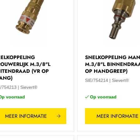
ELKOPPELING
SNELKOPPELING MAN
OUWERLIJK M.3/8"L
M.3/8"L BINNENDRA
ITENDRAAD (VR OP
OP HANDGREEP)
ANG)
SIE/754214
Sievert®
E/754213
Sievert®
Op voorraad
Op voorraad
MEER INFORMATIE
MEER INFORMATIE