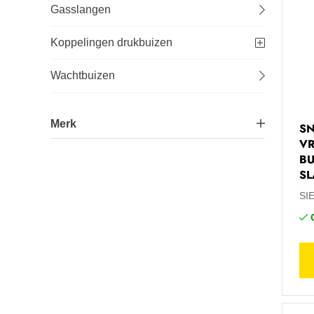
Gasslangen
Lastechniek
Koppelingen drukbuizen
Logistiek
Wachtbuizen
Machines
Merk
SN
Onderhoud
VR
BU
Huot
53
Tuin-, stal- en weideinrichting
SL
Pipelife
9
SI
Veiligheid en bescherming
Sievert®
4