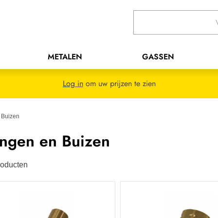
METALEN
GASSEN
Log in
om uw prijzen te zien
 Buizen
angen en Buizen
oducten