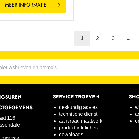
MEER INFORMATIE
1
2
3
...
SERVICE TROEVEN
SH
NGSUREN
CTGEGEVENS
deskundig advies
w
technische dienst
a
raat 116
aanvraag maatwerk
o
ssendale
product infofiches
downloads