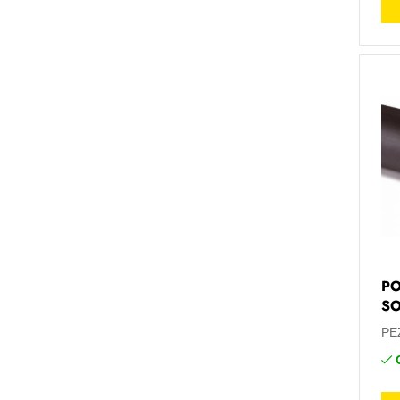
PO
S
PE