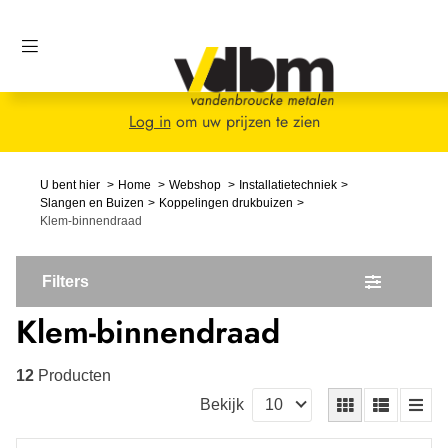
Log in
om uw prijzen te zien
U bent hier
Home
Webshop
Installatietechniek
Slangen en Buizen
Koppelingen drukbuizen
Klem-binnendraad
Filters
Klem-binnendraad
12
Producten
Bekijk