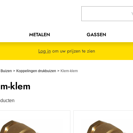
METALEN
GASSEN
Log in
om uw prijzen te zien
 Buizen
Koppelingen drukbuizen
Klem-klem
em-klem
ducten