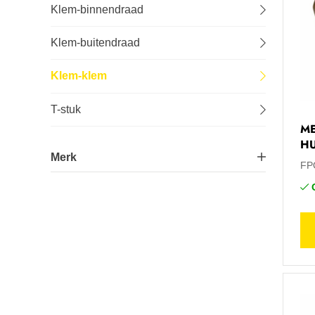
Klem-binnendraad
Lastechniek
Klem-buitendraad
Logistiek
Klem-klem
Machines
T-stuk
ME
Onderhoud
H
Merk
FP
Tuin-, stal- en weideinrichting
Huot
12
Veiligheid en bescherming