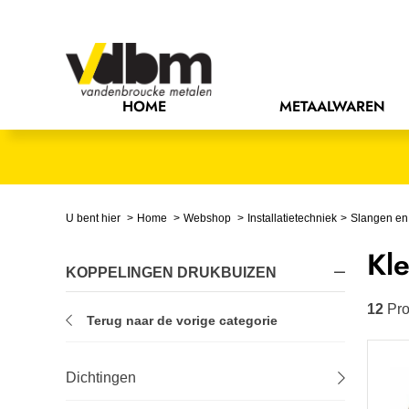
Bedrijfsinrichting
Bevestigingsmaterialen
HOME
METAALWAREN
Bouw
Chemie
Elektrische componenten
U bent hier
Home
Webshop
Installatietechniek
Slangen en
Kl
Gereedschappen
KOPPELINGEN DRUKBUIZEN
Handgereedschappen
12
Pro
Terug naar de vorige categorie
IJzerwaren
Dichtingen
Installatietechniek