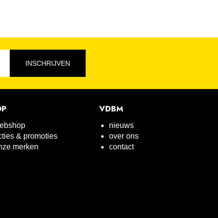
INSCHRIJVEN
OP
VDBM
ebshop
nieuws
cties & promoties
over ons
nze merken
contact