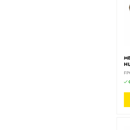
ME
H
FP