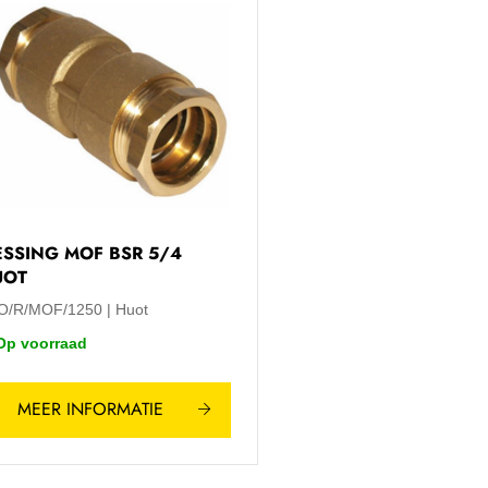
SSING MOF BSR 5/4
UOT
O/R/MOF/1250
Huot
Op voorraad
MEER INFORMATIE