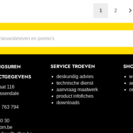
1
2
SERVICE TROEVEN
SH
NGSUREN
CTGEGEVENS
deskundig advies
w
technische dienst
a
raat 116
aanvraag maatwerk
o
ssendale
product infofiches
downloads
 763 794
00 30
bm.be