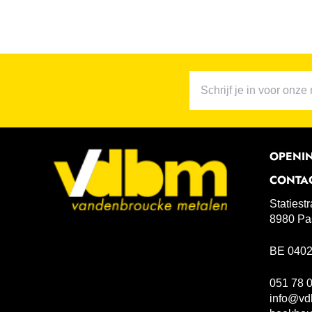
OPENI
CONTA
Statiest
8980 Pa
BE 0402
051 78 
info@vd