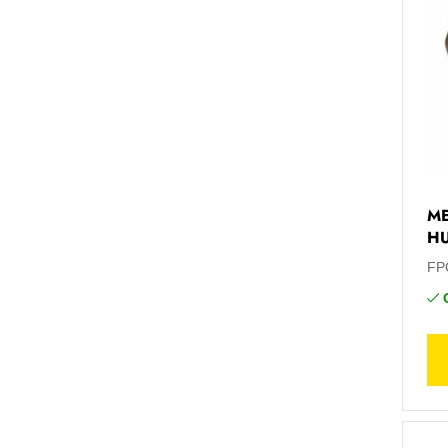
ME
H
FP