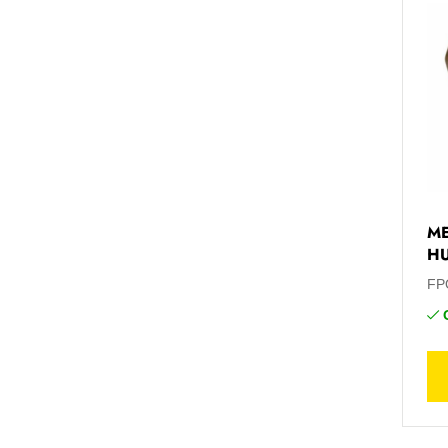
ME
H
FP