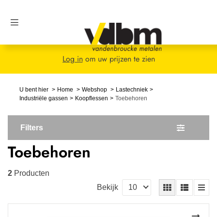
Log in
om uw prijzen te zien
U bent hier
Home
Webshop
Lastechniek
Industriële gassen
Koopflessen
Toebehoren
Filters
Toebehoren
2
Producten
Bekijk