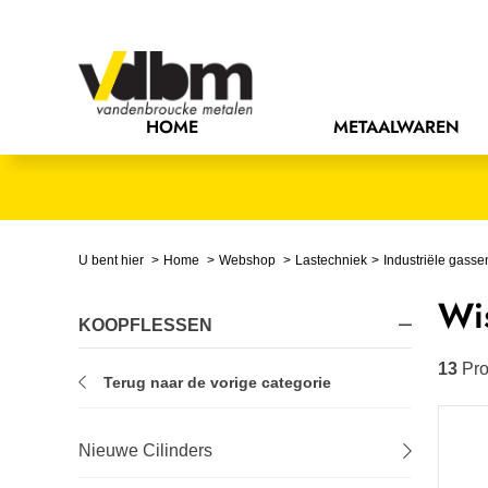
Bedrijfsinrichting
Bevestigingsmaterialen
HOME
METAALWAREN
Bouw
Chemie
Elektrische componenten
U bent hier
Home
Webshop
Lastechniek
Industriële gasse
Wis
Gereedschappen
KOOPFLESSEN
Handgereedschappen
13
Pro
Terug naar de vorige categorie
IJzerwaren
Nieuwe Cilinders
Installatietechniek