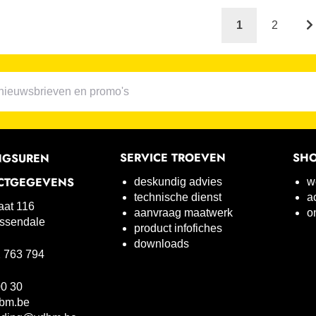
1
2
SERVICE TROEVEN
SH
NGSUREN
CTGEGEVENS
deskundig advies
w
technische dienst
a
raat 116
aanvraag maatwerk
o
ssendale
product infofiches
downloads
 763 794
00 30
bm.be