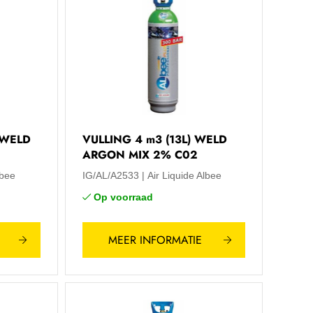
) WELD
VULLING 4 m3 (13L) WELD
ARGON MIX 2% C02
lbee
IG/AL/A2533
Air Liquide Albee
Op voorraad
MEER INFORMATIE