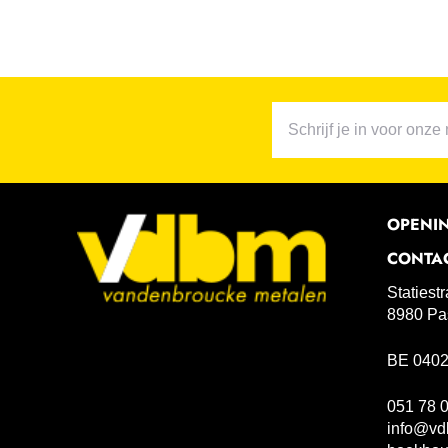
OPENI
CONTA
Statiest
8980 Pa
BE 0402
051 78 
info@vd