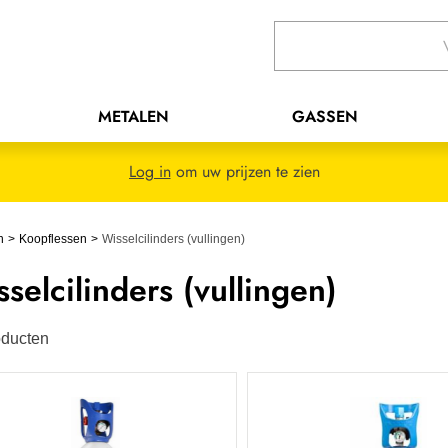
METALEN
GASSEN
Log in
om uw prijzen te zien
n
Koopflessen
Wisselcilinders (vullingen)
selcilinders (vullingen)
ducten