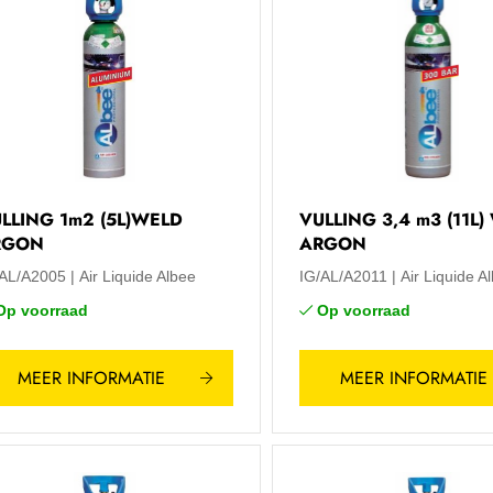
LLING 1m2 (5L)WELD
VULLING 3,4 m3 (11L
RGON
ARGON
/AL/A2005
Air Liquide Albee
IG/AL/A2011
Air Liquide A
Op voorraad
Op voorraad
MEER INFORMATIE
MEER INFORMATIE