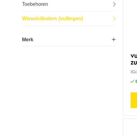
Toebehoren
Lastechniek
Wisselcilinders (vullingen)
Logistiek
Merk
Machines
VU
Air Liquide Albee
13
Onderhoud
ZU
IG
Tuin-, stal- en weideinrichting
Veiligheid en bescherming