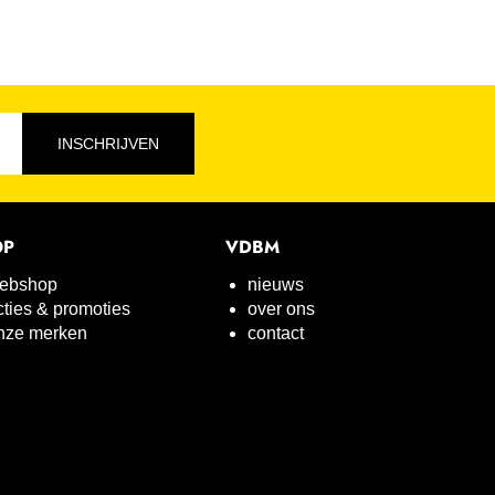
INSCHRIJVEN
OP
VDBM
ebshop
nieuws
cties & promoties
over ons
nze merken
contact