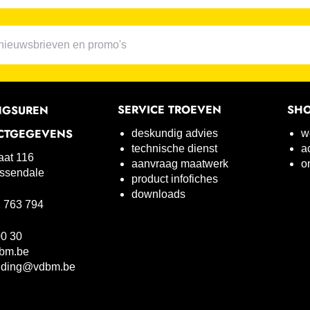
SERVICE TROEVEN
SH
NGSUREN
CTGEGEVENS
deskundig advies
w
technische dienst
a
raat 116
aanvraag maatwerk
o
ssendale
product infofiches
downloads
 763 794
00 30
bm.be
uding@vdbm.be