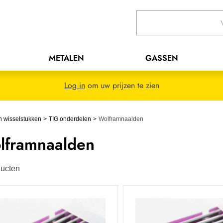
METALEN
GASSEN
Log in
om uw prijzen te zien
 wisselstukken
TIG onderdelen
Wolframnaalden
lframnaalden
ucten