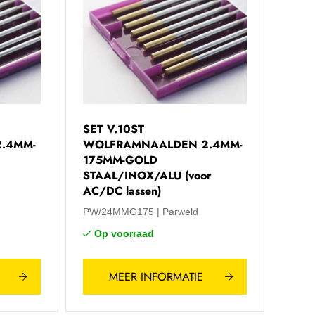
SET V.10ST
.4MM-
WOLFRAMNAALDEN 2.4MM-
175MM-GOLD
STAAL/INOX/ALU (voor
AC/DC lassen)
PW/24MMG175
Parweld
Op voorraad
MEER INFORMATIE