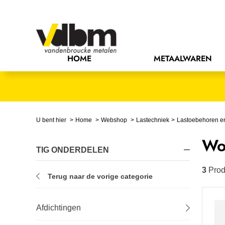
Bedrijfsinrichting
Bevestigingsmaterialen
HOME
METAALWAREN
Bouw
Chemie
Elektrische componenten
U bent hier
Home
Webshop
Lastechniek
Lastoebehoren en
Wo
Gereedschappen
TIG ONDERDELEN
Handgereedschappen
3
Prod
Terug naar de vorige categorie
IJzerwaren
Afdichtingen
Installatietechniek