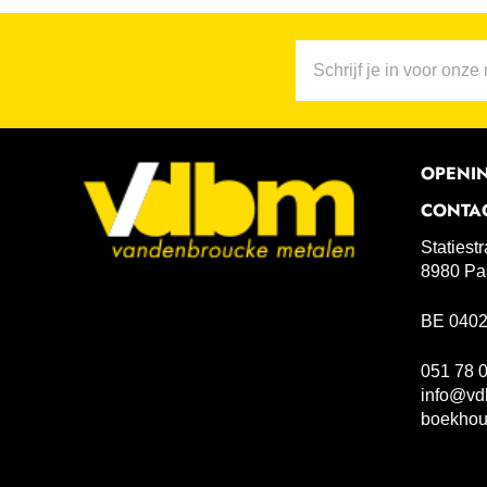
OPENI
CONTA
Statiest
8980 Pa
BE 0402
051 78 
info@vd
boekho