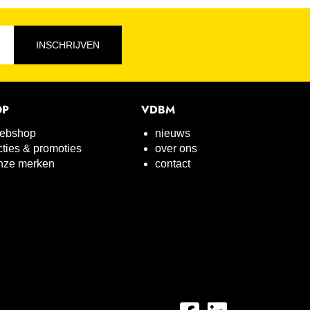
INSCHRIJVEN
OP
VDBM
ebshop
nieuws
cties & promoties
over ons
nze merken
contact