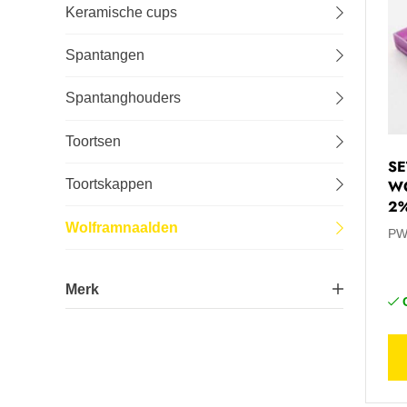
Keramische cups
Lastechniek
Spantangen
Logistiek
Spantanghouders
Machines
Toortsen
SE
Onderhoud
W
Toortskappen
2%
Tuin-, stal- en weideinrichting
Wolframnaalden
PW
Veiligheid en bescherming
Merk
Parweld
3