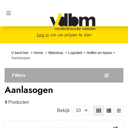
Log in
om uw prijzen te zien
U bent hier
Home
Webshop
Logistiek
Heffen en hijsen
Aanlasogen
Filters
Aanlasogen
4
Producten
Bekijk