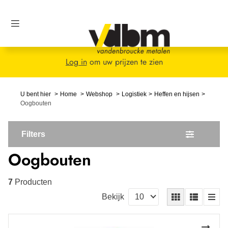
Log in
om uw prijzen te zien
U bent hier
Home
Webshop
Logistiek
Heffen en hijsen
Oogbouten
Filters
Oogbouten
7
Producten
Bekijk