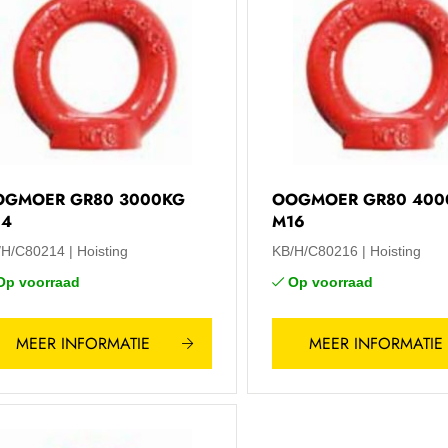
OGMOER GR80 3000KG
OOGMOER GR80 400
14
M16
/H/C80214
Hoisting
KB/H/C80216
Hoisting
Op voorraad
Op voorraad
MEER INFORMATIE
MEER INFORMATIE