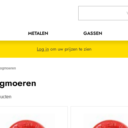
METALEN
GASSEN
Log in
om uw prijzen te zien
ogmoeren
gmoeren
ucten