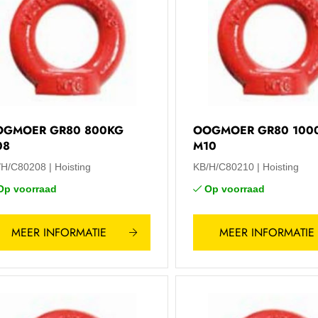
OGMOER GR80 800KG
OOGMOER GR80 100
08
M10
/H/C80208
Hoisting
KB/H/C80210
Hoisting
Op voorraad
Op voorraad
MEER INFORMATIE
MEER INFORMATIE