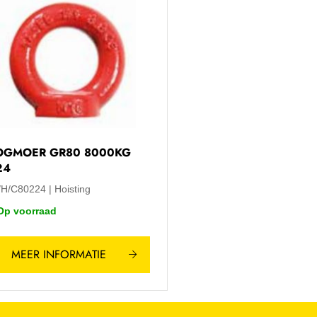
OGMOER GR80 8000KG
24
/H/C80224
Hoisting
Op voorraad
MEER INFORMATIE