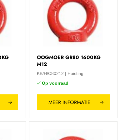
0KG
OOGMOER GR80 1600KG
M12
KB/H/C80212
Hoisting
Op voorraad
MEER INFORMATIE