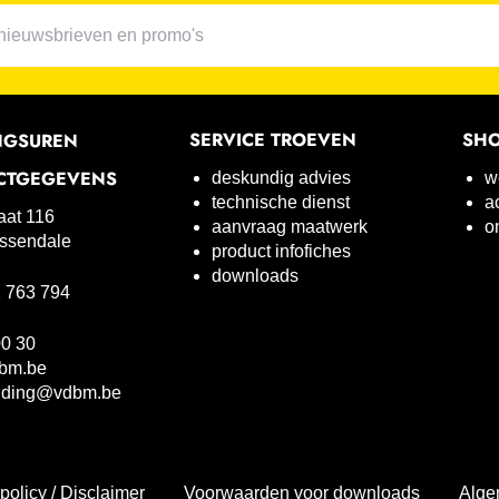
SERVICE TROEVEN
SH
NGSUREN
CTGEGEVENS
deskundig advies
w
technische dienst
a
raat 116
aanvraag maatwerk
o
ssendale
product infofiches
downloads
 763 794
00 30
bm.be
uding@vdbm.be
policy / Disclaimer
Voorwaarden voor downloads
Alge