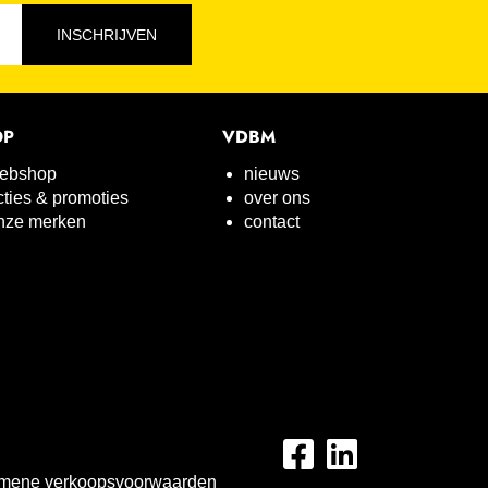
INSCHRIJVEN
OP
VDBM
ebshop
nieuws
cties & promoties
over ons
nze merken
contact
mene verkoopsvoorwaarden