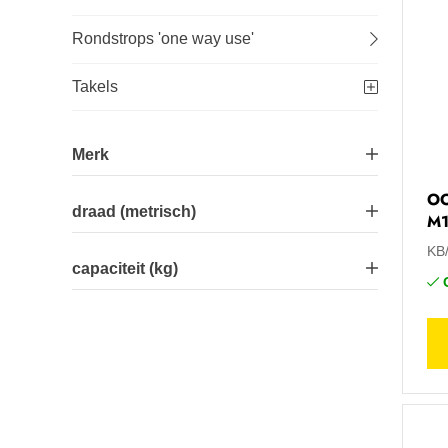
Rondstrops 'one way use'
Takels
Merk
O
Hoisting
7
draad (metrisch)
M
KB
M10
1
capaciteit (kg)
M12
1
1000
1
M14
1
1600
1
M16
1
3000
1