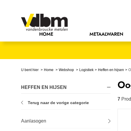
Bedrijfsinrichting
Bevestigingsmaterialen
HOME
METAALWAREN
Bouw
Chemie
Elektrische componenten
U bent hier
Home
Webshop
Logistiek
Heffen en hijsen
O
Oo
Gereedschappen
HEFFEN EN HIJSEN
Handgereedschappen
7
Prod
Terug naar de vorige categorie
IJzerwaren
Aanlasogen
Installatietechniek