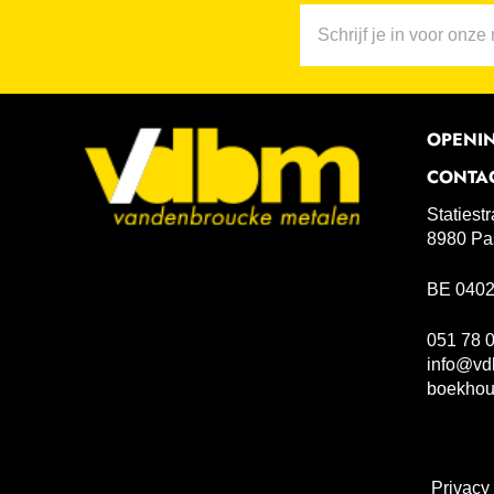
OPENI
CONTA
Statiest
8980 Pa
BE 0402
051 78 
info@vd
boekho
Privacy 