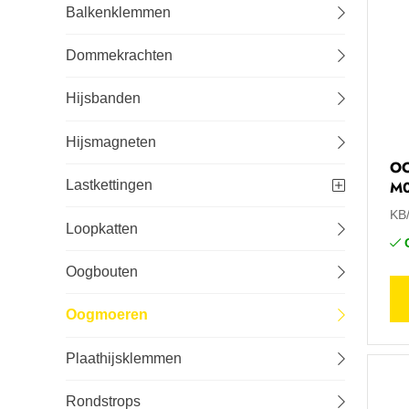
Balkenklemmen
Lastechniek
Dommekrachten
Logistiek
Hijsbanden
Machines
Hijsmagneten
O
Onderhoud
M
Lastkettingen
KB
Tuin-, stal- en weideinrichting
Loopkatten
Veiligheid en bescherming
Oogbouten
Oogmoeren
Plaathijsklemmen
Rondstrops