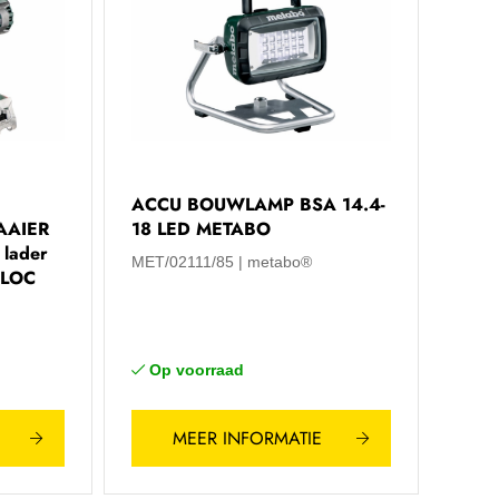
ACCU BOUWLAMP BSA 14.4-
AAIER
18 LED METABO
 lader
MET/02111/85
metabo®
ALOC
Op voorraad
MEER INFORMATIE