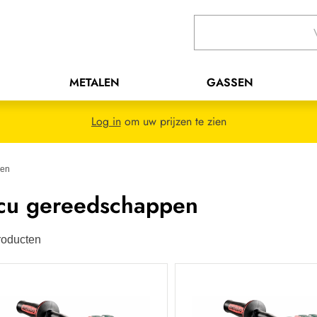
METALEN
GASSEN
Log in
om uw prijzen te zien
pen
cu gereedschappen
oducten