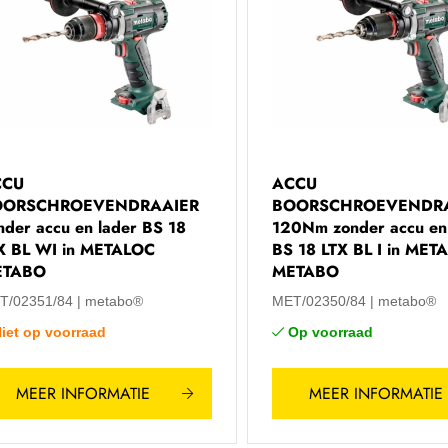
CCU
ACCU
OORSCHROEVENDRAAIER
BOORSCHROEVENDR
nder accu en lader BS 18
120Nm zonder accu en
X BL WI in METALOC
BS 18 LTX BL I in MET
ETABO
METABO
T/02351/84
metabo®
MET/02350/84
metabo®
iet op voorraad
Op voorraad
MEER INFORMATIE
MEER INFORMATIE