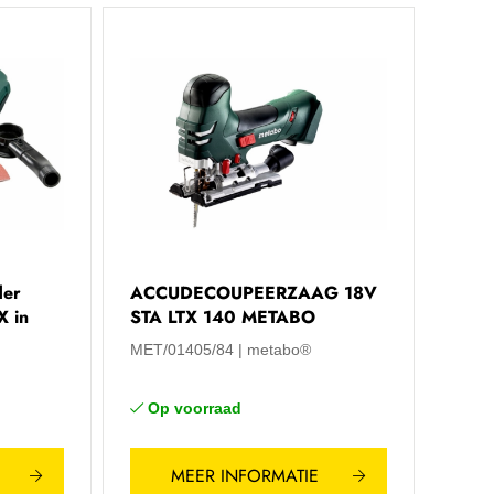
der
ACCUDECOUPEERZAAG 18V
X in
STA LTX 140 METABO
MET/01405/84
metabo®
Op voorraad
MEER INFORMATIE