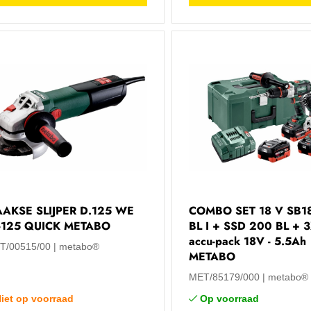
AKSE SLIJPER D.125 WE
COMBO SET 18 V SB18
-125 QUICK METABO
BL I + SSD 200 BL + 
accu-pack 18V - 5.5Ah
T/00515/00
metabo®
METABO
MET/85179/000
metabo®
iet op voorraad
Op voorraad