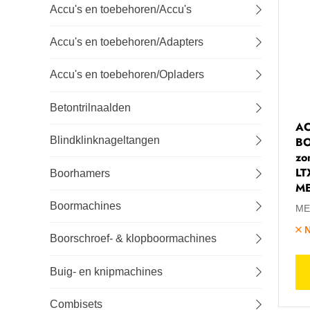
Accu's en toebehoren/Accu's
Lastechniek
Accu's en toebehoren/Adapters
Logistiek
Accu's en toebehoren/Opladers
Machines
Betontrilnaalden
A
Onderhoud
B
Blindklinknageltangen
zo
Tuin-, stal- en weideinrichting
LT
Boorhamers
M
Veiligheid en bescherming
Boormachines
ME
N
Boorschroef- & klopboormachines
Buig- en knipmachines
Combisets