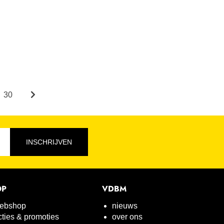
30
INSCHRIJVEN
OP
VDBM
ebshop
nieuws
cties & promoties
over ons