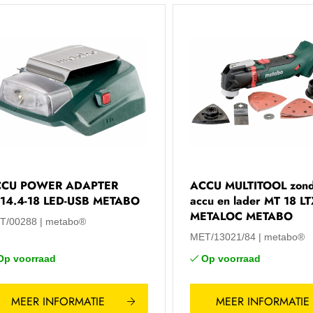
CCU POWER ADAPTER
ACCU MULTITOOL zon
14.4-18 LED-USB METABO
accu en lader MT 18 LT
METALOC METABO
T/00288
metabo®
MET/13021/84
metabo®
Op voorraad
Op voorraad
MEER INFORMATIE
MEER INFORMATIE