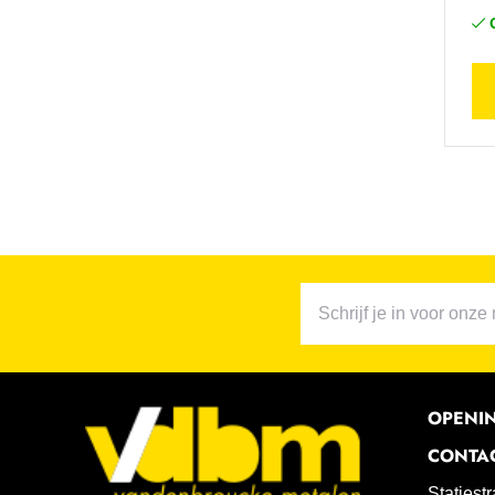
OPENI
CONTA
Statiest