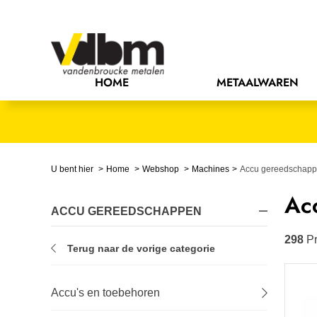
Bedrijfsinrichting
Bevestigingsmaterialen
HOME
METAALWAREN
Bouw
Chemie
Elektrische componenten
U bent hier
Home
Webshop
Machines
Accu gereedschap
Ac
Gereedschappen
ACCU GEREEDSCHAPPEN
Handgereedschappen
298
Pr
Terug naar de vorige categorie
IJzerwaren
Accu's en toebehoren
Installatietechniek