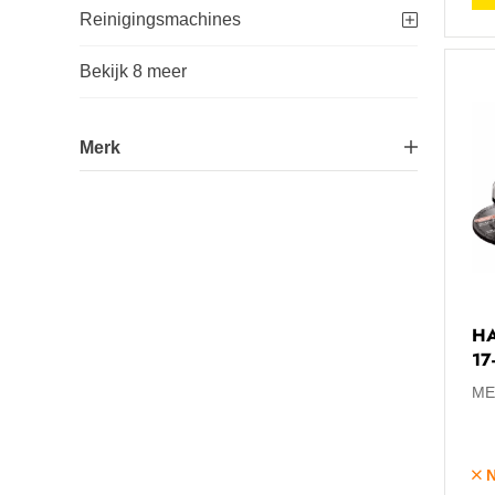
Reinigingsmachines
Bekijk 8 meer
Merk
Futech
17
HiKOKI
88
Ivana®
1
HA
17
Lumx
6
ME
Makita®
175
Bekijk 2 meer
N