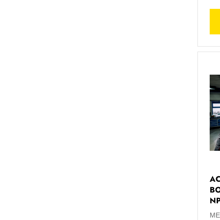
AC
BO
NP
ME