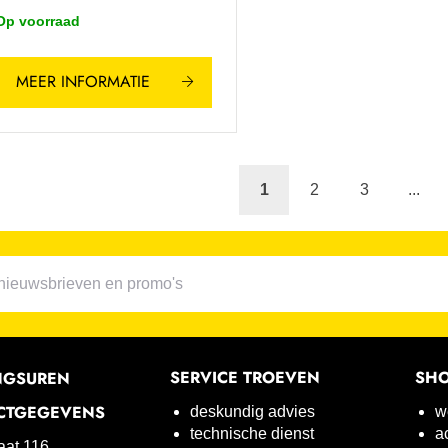
Op voorraad
MEER INFORMATIE
1
2
3
...
SERVICE TROEVEN
SH
NGSUREN
CTGEGEVENS
deskundig advies
w
technische dienst
a
raat 116