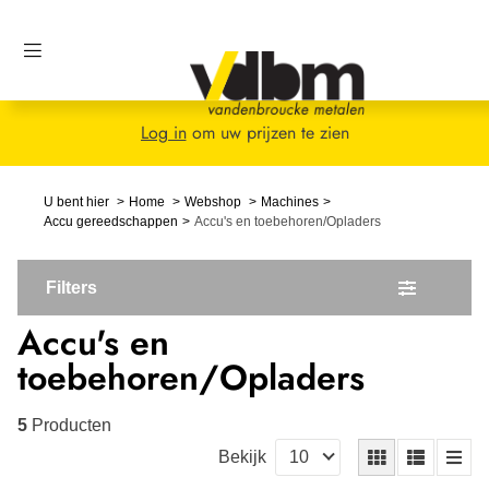
Log in
om uw prijzen te zien
U bent hier
Home
Webshop
Machines
Accu gereedschappen
Accu's en toebehoren/Opladers
Filters
Accu's en
toebehoren/Opladers
5
Producten
Bekijk