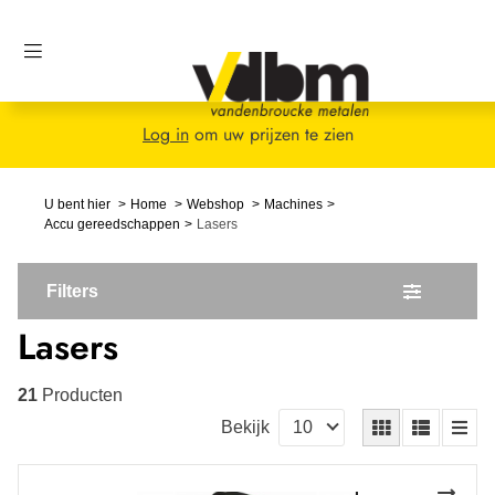
Log in
om uw prijzen te zien
U bent hier
Home
Webshop
Machines
Accu gereedschappen
Lasers
Filters
Lasers
21
Producten
Bekijk