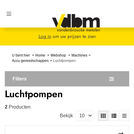
Log in
om uw prijzen te zien
U bent hier
Home
Webshop
Machines
Accu gereedschappen
Luchtpompen
Filters
Luchtpompen
2
Producten
Bekijk