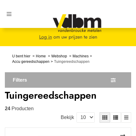
Log in
om uw prijzen te zien
U bent hier
Home
Webshop
Machines
Accu gereedschappen
Tuingereedschappen
Filters
Tuingereedschappen
24
Producten
Bekijk