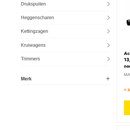
Drukspuiten
Lastechniek
Heggenscharen
Logistiek
Kettingzagen
Machines
Kruiwagens
Ac
Onderhoud
13
Trimmers
no
Tuin-, stal- en weideinrichting
MA
Merk
Veiligheid en bescherming
N
Makita®
5