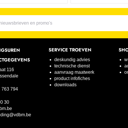
SERVICE TROEVEN
SH
NGSUREN
CTGEGEVENS
deskundig advies
w
technische dienst
a
raat 116
aanvraag maatwerk
o
ssendale
product infofiches
downloads
 763 794
00 30
bm.be
uding@vdbm.be