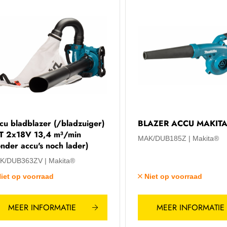
cu bladblazer (/bladzuiger)
BLAZER ACCU MAKIT
T 2x18V 13,4 m³/min
MAK/DUB185Z
Makita®
onder accu's noch lader)
K/DUB363ZV
Makita®
iet op voorraad
Niet op voorraad
MEER INFORMATIE
MEER INFORMATIE