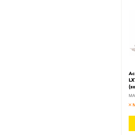
Ac
LX
(z
MA
N