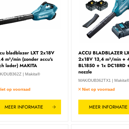
cu bladblazer LXT 2x18V
ACCU BLADBLAZER L
,4 m³/min (zonder accu's
2x18V 13,4 m³/min + 
ch lader) MAKITA
BL1850 + 1x DC18RD + 
nozzle
K/DUB362Z
Makita®
MAK/DUB362TX1
Makita
iet op voorraad
Niet op voorraad
MEER INFORMATIE
MEER INFORMATIE