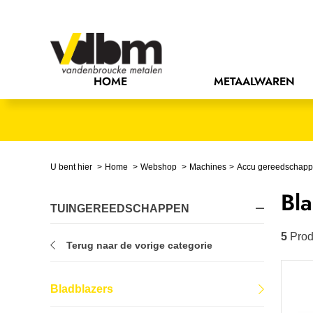
Bedrijfsinrichting
Bevestigingsmaterialen
HOME
METAALWAREN
Bouw
Chemie
Elektrische componenten
U bent hier
Home
Webshop
Machines
Accu gereedschap
Bla
Gereedschappen
TUINGEREEDSCHAPPEN
Handgereedschappen
5
Prod
Terug naar de vorige categorie
IJzerwaren
Bladblazers
Installatietechniek