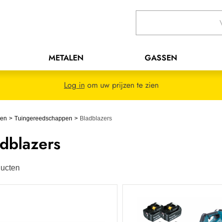
METALEN
GASSEN
Log in
om uw prijzen te zien
pen
Tuingereedschappen
Bladblazers
dblazers
ucten