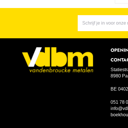
OPENI
CONTA
Statiest
8980 Pa
BE 0402
051 78 
info@vd
boekho