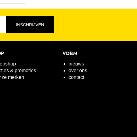
INSCHRIJVEN
OP
VDBM
ebshop
nieuws
cties & promoties
over ons
nze merken
contact