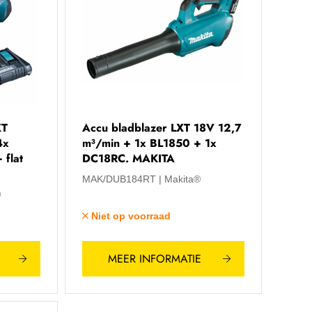
XT
Accu bladblazer LXT 18V 12,7
4x
m³/min + 1x BL1850 + 1x
flat
DC18RC. MAKITA
MAK/DUB184RT
Makita®
®
Niet op voorraad
MEER INFORMATIE